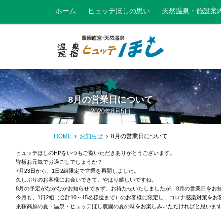
ホーム
ヒュッテほしの思い
天然温泉・施設案
8月の営業日について
2020年8月5日
HOME
お知らせ
8月の営業日について
ヒュッテほしのHPをいつもご覧いただきありがとうございます。
皆様お元気でお過ごしでしょうか？
7月23日から、1日2組限定で営業を再開しました。
久しぶりのお客様にお会いできて、やはり嬉しいですね。
8月の予定がなかなかお知らせできず、お待たせいたしましたが、8月の営業日をお
今月も、1日2組（合計10～15名様位まで）のお客様に限定し、コロナ感染対策を
乗鞍高原の夏・温泉・ヒュッテほし農園の夏の味をお楽しみいただければと思いま