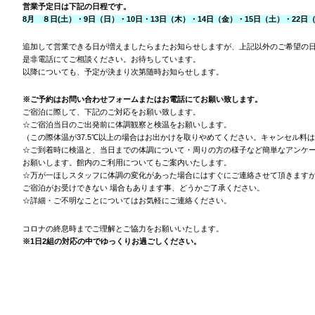
営業予定日は下記の日程です。
8月 ８日(土）・9日（日）・10日・13日（木）・14日（金）・15日（土）・22日
追加して営業できる日が増えましたらまたお知らせしますが、上記以外のご希望の
是非電話にてご相談ください。お待ちしています。
以降についても、予定が決まり次第随時お知らせします。
※ご予約はお問い合わせフォームまたはお電話にてお願い致します。
ご宿泊に際して、下記のご対応をお願い致します。
☆ご宿泊当日のご出発前に体調観察と検温をお願いします。
（この際体温が37.5℃以上の場合はお出かけを取りやめてください。キャンセル料
☆ご到着時に検温と、当日までの体調について・周りの方の様子など簡単なアンケ
お願いします。館内のご利用についてもご案内いたします。
☆万が一ほしスタッフに体調の変化があった場合にはすぐにご連絡させて頂きます
ご宿泊がお受けできない 場合もあります事、どうかご了承ください。
☆詳細・ご不明なことについてはお気軽にご連絡ください。
コロナの終息時までご理解とご協力をお願いいたします。
※1日2組の対応の中でゆっくりお過ごしください。