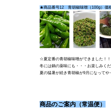
★商品番号12 青胡椒味噌（100g）価格
☆夏定番の青胡椒味噌ができました！！
冬には鍋の薬味にも・・・お楽しみくだ
夏の猛暑が続き青胡椒が9月になってや
商品のご案内（常温便）