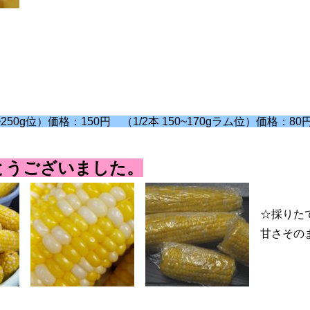
50g位）価格：150円 （1/2本 150~170gラム位）価格：80
とうございました。
☆採りた
甘さその