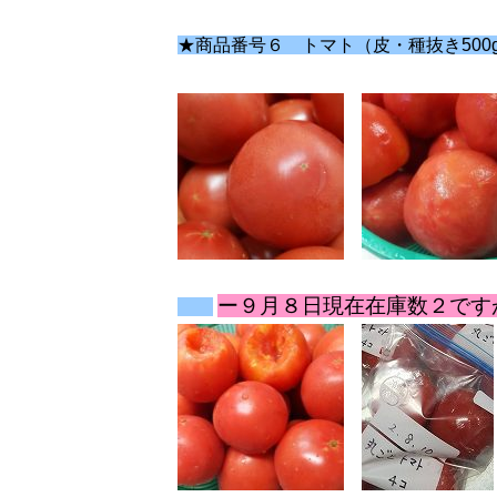
★商品番号６ トマト（皮・種抜き500
ー９月８日現在在庫数２です