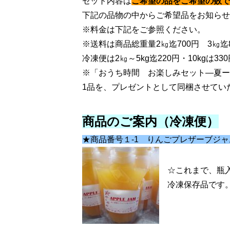
セット内容は
ご希望の品をご希望の数で
下記の品物の中からご希望品をお知らせ
※料金は下記をご参照ください。
※送料は商品総重量2㎏迄700円 3㎏迄80
冷凍便は2㎏～5kg迄220円・10kgは
※「おうち時間 お楽しみセット―夏ー
1品を、プレゼントとして同梱させてい
商品のご案内（冷凍便）
★商品番号１-1 りんごプレザーブジャム(
☆これまで、瓶
冷凍保存品です