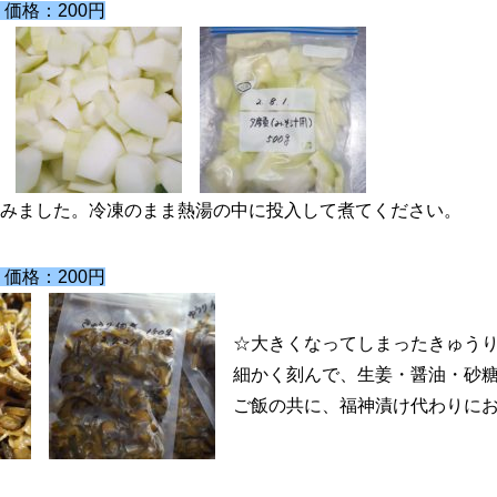
価格：200円
みました。冷凍のまま熱湯の中に投入して煮てください。
価格：200円
☆大きくなってしまったきゅう
細かく刻んで、生姜・醤油・砂
ご飯の共に、福神漬け代わりに