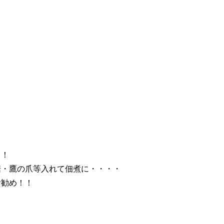
り！
糖・鷹の爪等入れて佃煮に・・・・
お勧め！！