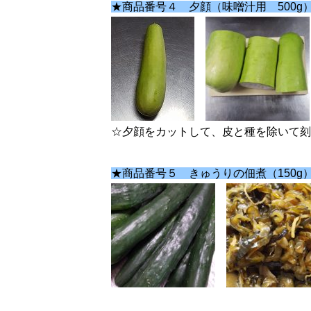
★商品番号４ 夕顔（味噌汁用 500g）
☆夕顔をカットして、皮と種を除いて刻
★商品番号５ きゅうりの佃煮（150g）