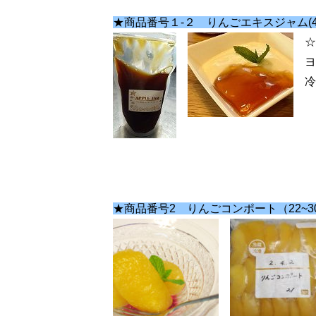
★商品番号１-２ りんごエキスジャム(4
☆
ヨ
冷
★商品番号2 りんごコンポート（22~30