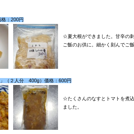
格：200円
☆夏大根ができました。甘辛の
ご飯のお供に。細かく刻んでご
（２人分 400g）価格：600円
☆たくさんのなすとトマトを煮
ました。