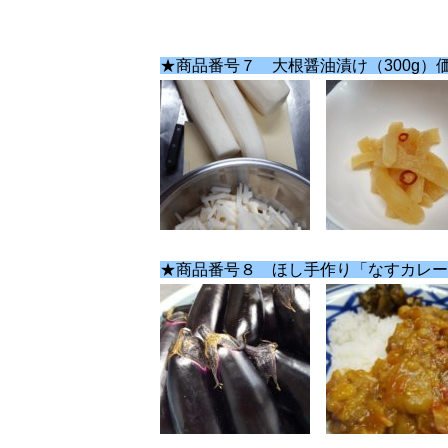
★商品番号７ 大根醤油漬け（300g）価
★商品番号８ ほし手作り「なすカレー」