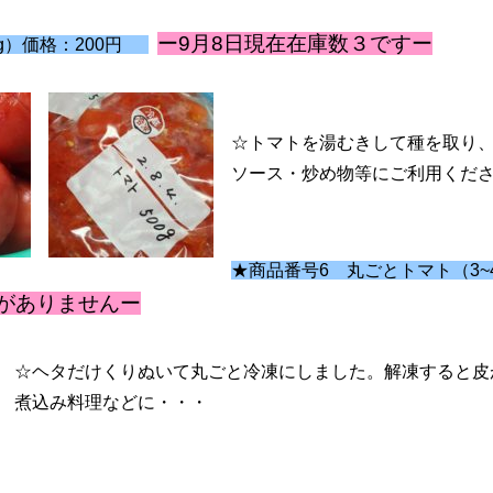
ー9月8日現在在庫数３ですー
g）価格：200円
☆トマトを湯むきして種を取り
ソース・炒め物等にご利用くだ
★商品番号6 丸ごとトマト（3~4
がありませんー
☆ヘタだけくりぬいて丸ごと冷凍にしました。解凍すると皮
煮込み料理などに・・・