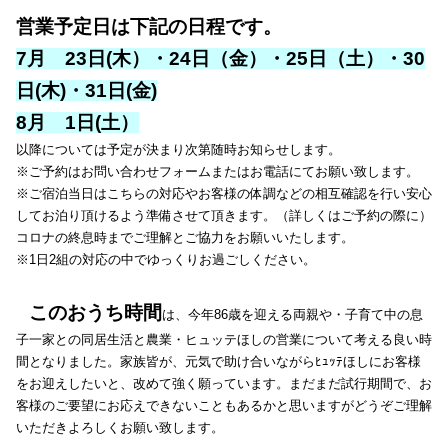
営業予定日は下記の日程です。
7月 23日(木）・24日（金）・25日（土）・30
日(木)・31日(金)
8月 1日(土）
以降については予定が決まり次第随時お知らせします。
※ご予約はお問い合わせフォームまたはお電話にてお願い致します。
※ご宿泊当日はこちらの対応やお客様の体調などの相互確認を行い安心
してお泊り頂けるよう準備させて頂きます。（詳しくはご予約の際に）
コロナの終息時までご理解とご協力をお願いいたします。
※1日2組の対応の中でゆっくりお過ごしください。
このおうち時間
は、今年86歳を迎える両親や・子育て中の息
子一家との同居生活と農業・ヒュッテほしの営業について考える良い時
間となりました。家族皆が、元気で助け合いながらﾋｭｯﾃほしにお客様
をお迎えしたいと、改めて強く願っています。まだまだ試行期間で、お
客様のご要望にお応えできないこともあるかと思いますがどうぞご理解
いただきよろしくお願い致します。