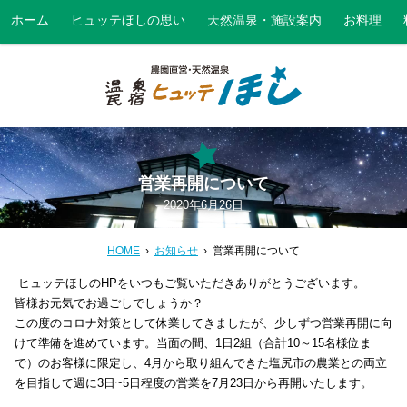
ホーム
ヒュッテほしの思い
天然温泉・施設案内
お料理
営業再開について
2020年6月26日
HOME
お知らせ
営業再開について
ヒュッテほしのHPをいつもご覧いただきありがとうございます。
皆様お元気でお過ごしでしょうか？
この度のコロナ対策として休業してきましたが、少しずつ営業再開に向
けて準備を進めています。当面の間、1日2組（合計10～15名様位ま
で）のお客様に限定し、4月から取り組んできた塩尻市の農業との両立
を目指して週に3日~5日程度の営業を7月23日から再開いたします。