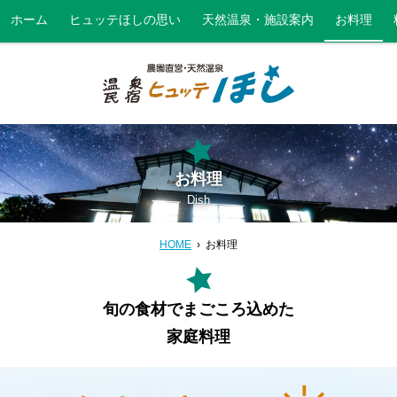
ホーム
ヒュッテほしの思い
天然温泉・施設案内
お料理
お料理
Dish
HOME
お料理
旬の食材でまごころ込めた
家庭料理