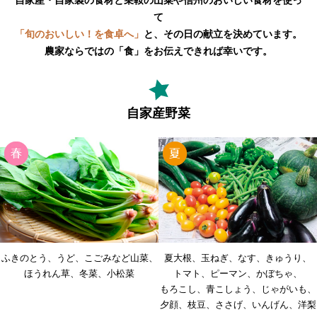
自家産・自家製の食材と乗鞍の山菜や信州のおいしい食材を使っ
て
「旬のおいしい！を食卓へ」
と、その日の献立を決めています。
農家ならではの「食」をお伝えできれば幸いです。
自家産野菜
ふきのとう
うど
こごみなど山菜
夏大根
玉ねぎ
なす
きゅうり
ほうれん草
冬菜
小松菜
トマト
ピーマン
かぼちゃ
もろこし
青こしょう
じゃがいも
夕顔
枝豆
ささげ
いんげん
洋梨