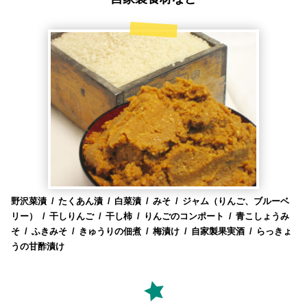
野沢菜漬
たくあん漬
白菜漬
みそ
ジャム（りんご、ブルーベ
リー）
干しりんご
干し柿
りんごのコンポート
青こしょうみ
そ
ふきみそ
きゅうりの佃煮
梅漬け
自家製果実酒
らっきょ
うの甘酢漬け