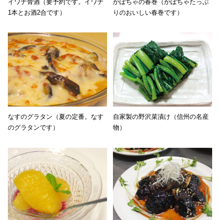
イワナ骨酒（要予約です。イワナ
かぼちゃの春巻（かぼちゃたっぷ
1本とお酒2合です）
りのおいしい春巻です）
なすのグラタン（夏の定番。なす
自家製の野沢菜漬け（信州の名産
のグラタンです）
物）