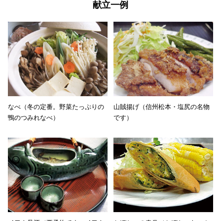
献立一例
なべ（冬の定番。野菜たっぷりの
山賊揚げ（信州松本・塩尻の名物
鴨のつみれなべ）
です）