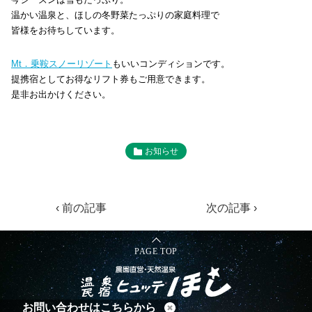
温かい温泉と、ほしの冬野菜たっぷりの家庭料理で
皆様をお待ちしています。
Mt．乗鞍スノーリゾート
もいいコンディションです。
提携宿としてお得なリフト券もご用意できます。
是非お出かけください。
お知らせ
‹ 前の記事
次の記事 ›
PAGE TOP
お問い合わせはこちらから