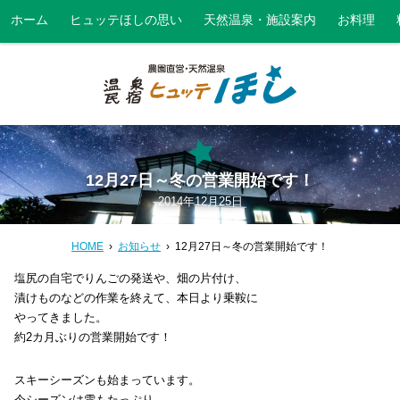
ホーム
ヒュッテほしの思い
天然温泉・施設案内
お料理
12月27日～冬の営業開始です！
2014年12月25日
HOME
お知らせ
12月27日～冬の営業開始です！
塩尻の自宅でりんごの発送や、畑の片付け、
漬けものなどの作業を終えて、本日より乗鞍に
やってきました。
約2カ月ぶりの営業開始です！
スキーシーズンも始まっています。
今シーズンは雪もたっぷり。