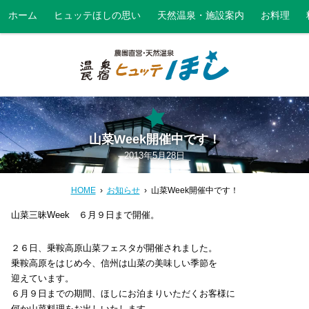
ホーム
ヒュッテほしの思い
天然温泉・施設案内
お料理
山菜Week開催中です！
2013年5月28日
HOME
お知らせ
山菜Week開催中です！
山菜三昧Week ６月９日まで開催。
２６日、乗鞍高原山菜フェスタが開催されました。
乗鞍高原をはじめ今、信州は山菜の美味しい季節を
迎えています。
６月９日までの期間、ほしにお泊まりいただくお客様に
何か山菜料理をお出しいたします。