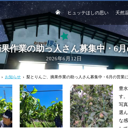
ヒュッテほしの思い
天然
果作業の助っ人さん募集中・6
2026年6月12日
お知らせ
梨とりんご、摘果作業の助っ人さん募集中・6月の営業
豊水
す。
写真
選ん
な感