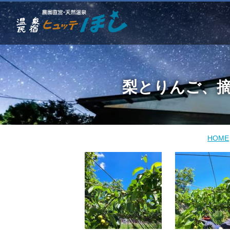
梨とりんご、摘
HOME