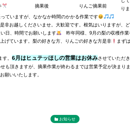
して
キ
摘果後
りんご摘果前
りま
張っていますが、なかなか時間のかかる作業です
是非お越しくださいませ。大歓迎です。根気はいりますが、ど
の良い日、時間でお願いします
昨年同様、9月の梨の収穫作業
上げています。梨の好きな方、りんごの好きな方是非
まず
6月はヒュテ
ッ
ほしの営業はお休み
ます。
させていただ
わせも頂きますが、摘果作業が終わるまでは営業予定が決まり
お願いいたします。
お知らせ