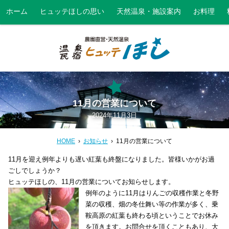
ホーム
ヒュッテほしの思い
天然温泉・施設案内
お料理
11月の営業について
2024年11月3日
HOME
お知らせ
11月の営業について
11月を迎え例年よりも遅い紅葉も終盤になりました。皆様いかがお過
ごしでしょうか？
ヒュッテほしの、11月の営業についてお知らせします。
例年のように11月はりんごの収穫作業と冬野
菜の収穫、畑の冬仕舞い等の作業が多く、乗
鞍高原の紅葉も終わる頃ということでお休み
を頂きます。お問合せを頂くこともあり、大