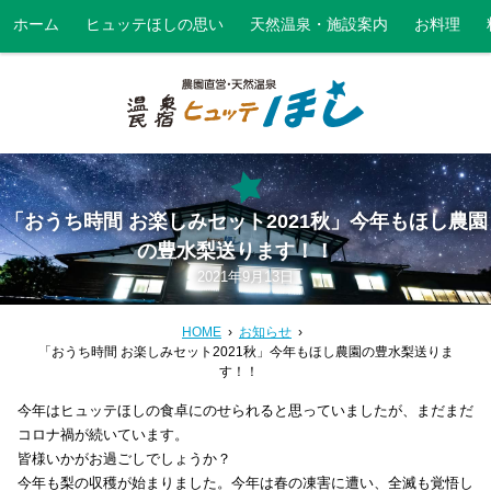
ホーム
ヒュッテほしの思い
天然温泉・施設案内
お料理
「おうち時間 お楽しみセット2021秋」今年もほし農園
の豊水梨送ります！！
2021年9月13日
HOME
お知らせ
「おうち時間 お楽しみセット2021秋」今年もほし農園の豊水梨送りま
す！！
今年はヒュッテほしの食卓にのせられると思っていましたが、まだまだ
コロナ禍が続いています。
皆様いかがお過ごしでしょうか？
今年も梨の収穫が始まりました。今年は春の凍害に遭い、全滅も覚悟し