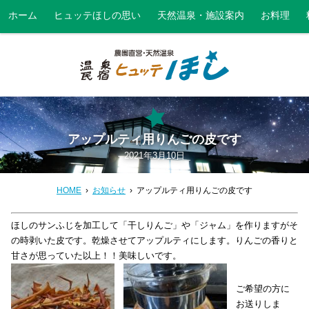
ホーム
ヒュッテほしの思い
天然温泉・施設案内
お料理
アップルティ用りんごの皮です
2021年3月10日
HOME
お知らせ
アップルティ用りんごの皮です
ほしのサンふじを加工して「干しりんご」や「ジャム」を作りますがそ
の時剥いた皮です。乾燥させてアップルティにします。りんごの香りと
甘さが思っていた以上！！美味しいです。
ご希望の方に
お送りしま