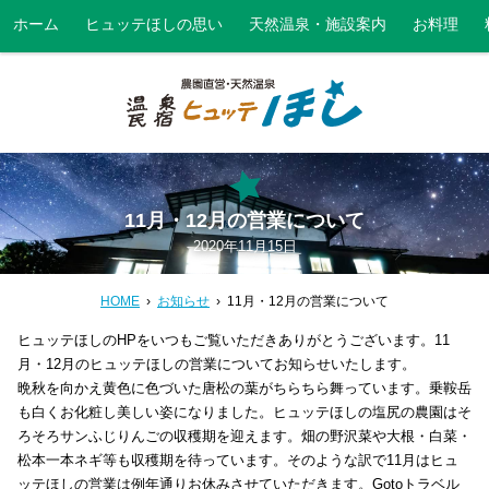
ホーム
ヒュッテほしの思い
天然温泉・施設案内
お料理
11月・12月の営業について
2020年11月15日
HOME
お知らせ
11月・12月の営業について
ヒュッテほしのHPをいつもご覧いただきありがとうございます。11
月・12月のヒュッテほしの営業についてお知らせいたします。
晩秋を向かえ黄色に色づいた唐松の葉がちらちら舞っています。乗鞍岳
も白くお化粧し美しい姿になりました。ヒュッテほしの塩尻の農園はそ
ろそろサンふじりんごの収穫期を迎えます。畑の野沢菜や大根・白菜・
松本一本ネギ等も収穫期を待っています。そのような訳で11月はヒュ
ッテほしの営業は例年通りお休みさせていただきます。Gotoトラベル