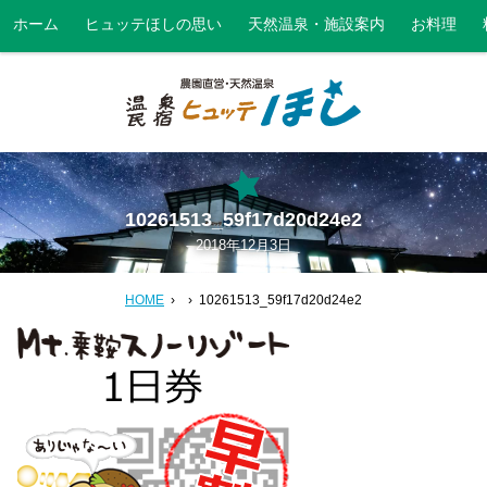
ホーム
ヒュッテほしの思い
天然温泉・施設案内
お料理
10261513_59f17d20d24e2
2018年12月3日
HOME
10261513_59f17d20d24e2