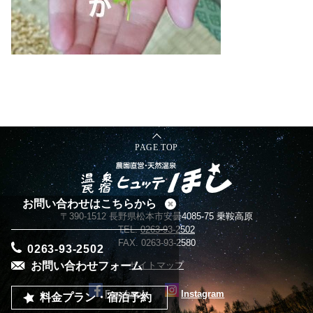
PAGE TOP
お問い合わせはこちらから
〒390-1512 長野県松本市安曇4085-75 乗鞍高原
TEL.
0263-93-2502
FAX. 0263-93-2580
0263-93-2502
お問い合わせフォーム
サイトマップ
Facebook
Instagram
料金プラン・宿泊予約