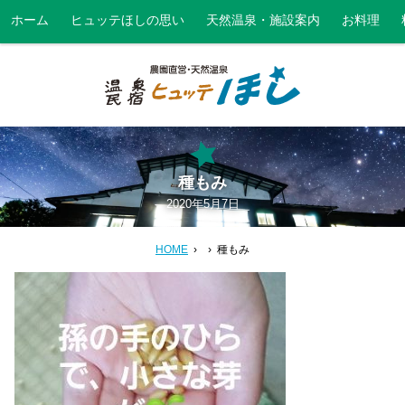
ホーム
ヒュッテほしの思い
天然温泉・施設案内
お料理
種もみ
2020年5月7日
HOME
種もみ