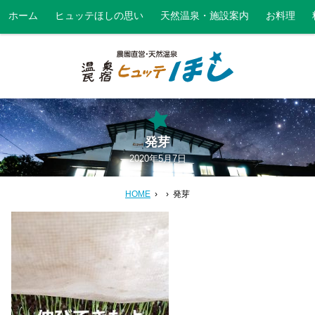
ホーム
ヒュッテほしの思い
天然温泉・施設案内
お料理
発芽
2020年5月7日
HOME
発芽